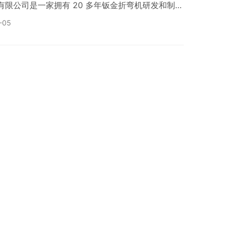
机械有限公司是一家拥有 20 多年钣金折弯机研发和制造
致力于为国内外各类型钣金设备需求企业提供高质量
-05
企业以生产数控折弯机、激光切割机等全系列数控设
知名钣金设备品牌有着全面的技术和业务合作，在中
国家设立了分支机构。 此次…