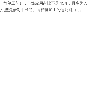
管、简单工艺），市场应用占比不足 15%，且多为入
盘机型凭借对中长管、高精度加工的适配能力，占据
成为专业级生产的核心选择。 1. 单卡盘系统：小众
系统：工业级生产的主流配置 作为市场占比超 60%
“前驱动 + 后随动” 的协同设计，成为中长管批量
应用优势如下： 采…