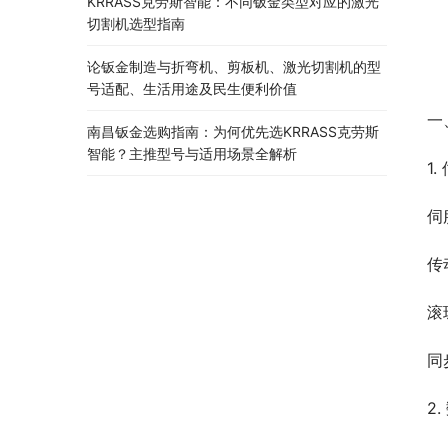
KRRASS克劳斯智能：不同钣金类型对应的激光
切割机选型指南
论钣金制造与折弯机、剪板机、激光切割机的型
号适配、生活用途及民生便利价值
一
南昌钣金选购指南：为何优先选KRRASS克劳斯
智能？主推型号与适用场景全解析
1
伺
传
滚
同
2