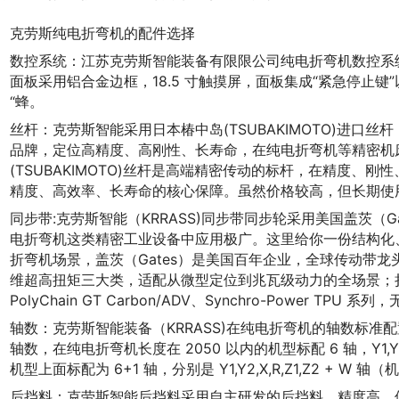
克劳斯纯电折弯机的配件选择
数控系统：江苏克劳斯智能装备有限限公司纯电折弯机数控系统采用台
面板采用铝合金边框，18.5 寸触摸屏，面板集成“紧急停止键”
“蜂。
丝杆：克劳斯智能采用日本椿中岛(TSUBAKIMOTO)进口丝杆
品牌，定位高精度、高刚性、长寿命，在纯电折弯机等精密机
(TSUBAKIMOTO)丝杆是高端精密传动的标杆，在精度、
精度、高效率、长寿命的核心保障。虽然价格较高，但长期使
同步带:克劳斯智能（KRRASS)同步带同步轮采用美国盖茨（
电折弯机这类精密工业设备中应用极广。这里给你一份结构化、
折弯机场景，盖茨（Gates）是美国百年企业，全球传动带
维超高扭矩三大类，适配从微型定位到兆瓦级动力的全场景；折弯机常用
PolyChain GT Carbon/ADV、Synchro-Power 
轴数：克劳斯智能装备（KRRASS)在纯电折弯机的轴数标准配置
轴数，在纯电折弯机长度在 2050 以内的机型标配 6 轴，Y1,Y2,
机型上面标配为 6+1 轴，分别是 Y1,Y2,X,R,Z1,Z2 + W 
后挡料：克劳斯智能后挡料采用自主研发的后挡料，精度高，