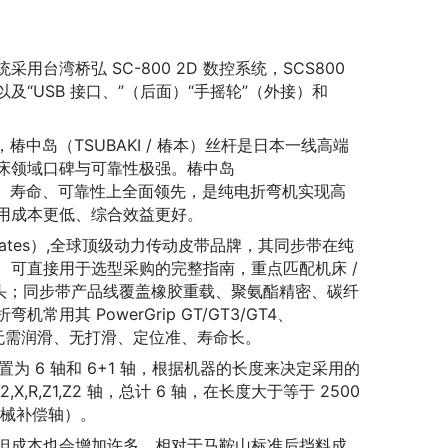
湾桥弘 SC-800 2D 数控系统，SCS800
以及“USB 接口、”（后面）“手摇轮”（外接）和
，椿中岛（TSUBAKI / 椿本）丝杆是日本一线高端
床领域口碑与可靠性极强。椿中岛
刚性、寿命、可靠性上全面领先，是纯电折弯机实现高
用成本更低、综合效益更好。
Gates）,全球顶级动力传动皮带品牌，其同步带在纯
可直接用于选型采购的完整指南，重点匹配机床 /
龙头；同步带产品线覆盖橡胶重载、聚氨酯精密、碳纤
其 PowerGrip GT/GT3/GT4、
TPU 系列，无需润滑、无打滑、定位准、寿命长。
为 6 轴和 6+1 轴，根据机器的长度来决定采用的
X,R,Z1,Z2 轴，总计 6 轴，在长度大于等于 2500
轴（机械补偿轴）。
但成本也会增加许多，相对于马鞍山标准后挡料成