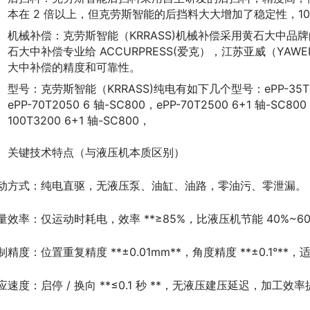
本在 2 倍以上，但克劳斯智能的后挡料大大增加了稳定性，10
机械补偿：克劳斯智能（KRRASS)机械补偿采用黄石大中品
石大中补偿专业给 ACCURPRESS(爱克），江苏亚威（YAWE
大中补偿的精度和可靠性。
型号：克劳斯智能（KRRASS)纯电有如下几个型号：ePP-35T1350 
ePP-70T2050 6 轴-SC800，ePP-70T2500 6+1 轴-SC800
100T3200 6+1 轴-SC800，
、关键技术特点（与液压机本质区别）
动方式：纯电直驱，无液压泵、油缸、油路，零油污、零泄漏。
量效率：仅运动时耗电，效率 **≥85%，比液压机节能 40%~60
制精度：位置重复精度 **±0.01mm**，角度精度 **±0.1°**
应速度：启停 / 换向 **≤0.1 秒 **，无液压建压延迟，加工效率提升