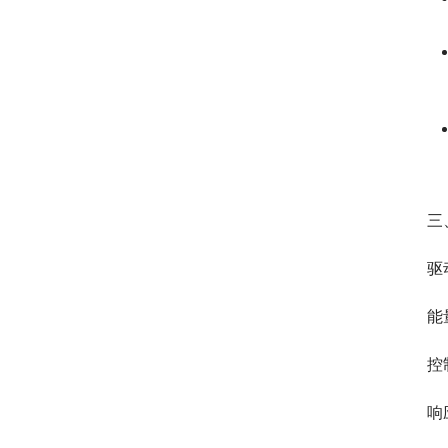
三
驱
能
控
响