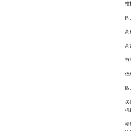
维
四
高
高
节
低
四
买
机
精