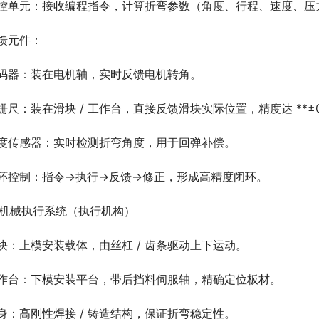
控单元：接收编程指令，计算折弯参数（角度、行程、速度、压
馈元件：
码器：装在电机轴，实时反馈电机转角。
栅尺：装在滑块 / 工作台，直接反馈滑块实际位置，精度达 **±0.
度传感器：实时检测折弯角度，用于回弹补偿。
环控制：指令→执行→反馈→修正，形成高精度闭环。
. 机械执行系统（执行机构）
块：上模安装载体，由丝杠 / 齿条驱动上下运动。
作台：下模安装平台，带后挡料伺服轴，精确定位板材。
身：高刚性焊接 / 铸造结构，保证折弯稳定性。