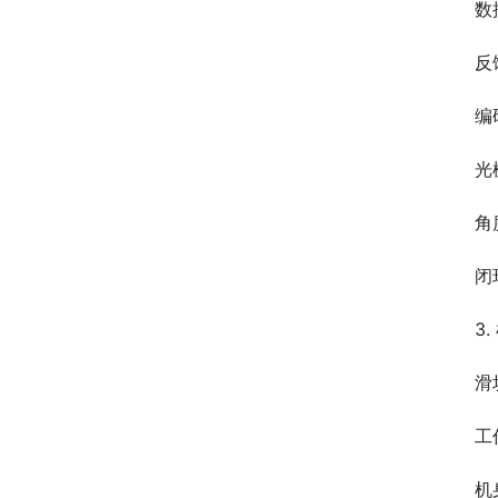
数
反
编
光
角
闭
3
滑
工
机