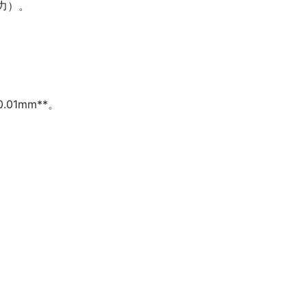
力）。
01mm**。