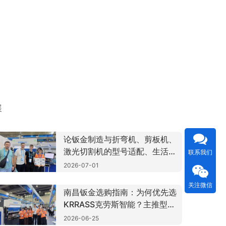
展
论钣金制造与折弯机、剪板机、
激光切割机的型号适配、生活用
联系我们
途及民生便利价值
2026-07-01
关注微信
南昌钣金选购指南：为何优先选
KRRASS克劳斯智能？主推型号
与适用场景全解析
2026-06-25