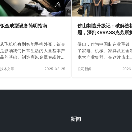
钣金成型设备简明指南
佛山制造升级记：破解选
题，深剖KRRASS克劳斯
机“全维度”硬核性能
从飞机机身到智能手机外壳，钣金
佛山，作为中国制造业重镇
是影响我们日常生活的大量基本产
了家电、机械、家具及五金
品的基础。制造商以金属卷或片的
庞大产业集群。在这片热土
形式接收这种多功能材料，然后使
金加工是支撑众多产业的
技术文章
2025-02-25
公司新闻
2026
用先进的钣金成型设备将其转化为
节。对于佛山的众多企业主
有价值的工业部件。 继续阅读以探
选购一台精度高、耐用且智
索钣金成型背后的基本工艺，发现
弯机，是提升竞争力的关键。
精密设备的优势，并了解为什么
多品牌中，KRRASS 克劳斯
KRRASS 是满足您所有钣金成型需
年来在市场上声名鹊起。面
求的最佳合作伙伴。 目录 什么是钣
上繁杂的品牌，本文将从产
金成型？ 钣金成型涉及将薄而扁平
的精度、效率、稳定性、智
的金属板塑造成完全成型的 3D 结
环保五大维度，为您深
新闻
构。该工艺通过各种制造技术将基
KRRASS 克劳斯智能折弯机
本原材料转化为复杂、高精度的产
力，并解析为何它值得佛山