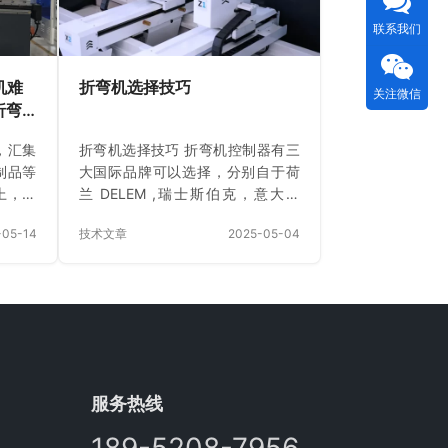
联系我们
机难
折弯机选择技巧
关注微信
折弯
，汇集
折弯机选择技巧 折弯机控制器有三
制品等
大国际品牌可以选择，分别自于荷
上，钣
兰 DELEM ,瑞士斯伯克，意大利
基础环
ESA。 荷兰 DELEM 系统 DELEM
-05-14
技术文章
2025-05-04
来说，
DA-53Tx 特点：图形化编程：支持
能的折
图形化编程方式，通过直观的图形
 在众
界面，操作人员可以轻松地输入折
智能近
弯工件的形状和尺寸等信息，系统
对市场
能够自动生成相应的折弯程序。这
品性能
大大降低了编程难度，即使是经验
能化及
不足的操作人员也能快速上手，提
入拆解
高了编程效率。 简单的操作界面：
服务热线
的硬实
配备大尺寸彩色显示屏和人性化的
乃至全
操作界面，操作按钮布局合理，易