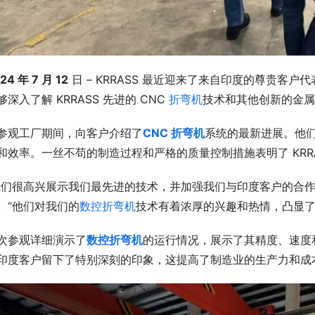
24 年 7 月 12
 日 – KRRASS 最近迎来了来自印度的尊贵
够深入了解 KRRASS 先进的 CNC 
折弯机
技术和其他创新的金属
参观工厂期间，向客户介绍了
CNC 折弯机
系统的最新进展。他
和效率。一丝不苟的制造过程和严格的质量控制措施表明了 KRR
我们很高兴展示我们最先进的技术，并加强我们与印度客户的合作伙伴关系，
。“他们对我们的
数控折弯机
技术有着浓厚的兴趣和热情，凸显了
次参观详细演示了
数控折弯机
的运行情况，展示了其精度、速度
印度客户留下了特别深刻的印象，这提高了制造业的生产力和成