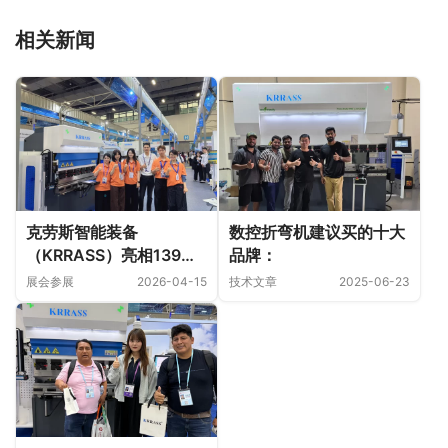
相关新闻
数控折弯机建议买的十大
克劳斯智能装备
品牌：
（KRRASS）亮相139届
广交会，单日斩获百万美
技术文章
2025-06-23
展会参展
2026-04-15
金订单