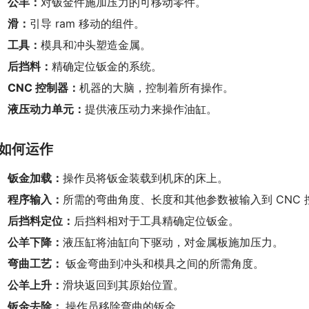
公羊：
对钣金件施加压力的可移动零件。
滑：
引导 ram 移动的组件。
工具：
模具和冲头塑造金属。
后挡料：
精确定位钣金的系统。
CNC 控制器：
机器的大脑，控制着所有操作。
液压动力单元：
提供液压动力来操作油缸。
如何运作
钣金加载：
操作员将钣金装载到机床的床上。
程序输入：
所需的弯曲角度、长度和其他参数被输入到 CNC 
后挡料定位：
后挡料相对于工具精确定位钣金。
公羊下降：
液压缸将油缸向下驱动，对金属板施加压力。
弯曲工艺：
钣金弯曲到冲头和模具之间的所需角度。
公羊上升：
滑块返回到其原始位置。
钣金去除：
操作员移除弯曲的钣金。