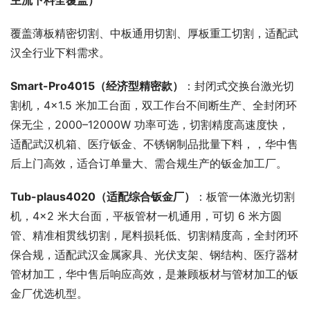
主流下料全覆盖）
覆盖薄板精密切割、中板通用切割、厚板重工切割，适配武
汉全行业下料需求。
Smart-Pro4015
（经济型精密款）
：封闭式交换台激光切
割机，4×1.5 米加工台面，双工作台不间断生产、全封闭环
保无尘，2000–12000W 功率可选，切割精度高速度快，
适配武汉机箱、医疗钣金、不锈钢制品批量下料，，华中售
后上门高效，适合订单量大、需合规生产的钣金加工厂。
Tub-plaus4020
（
适配
综合钣金厂
）
：板管一体激光切割
机，4×2 米大台面，平板管材一机通用，可切 6 米方圆
管、精准相贯线切割，尾料损耗低、切割精度高，全封闭环
保合规，适配武汉金属家具、光伏支架、钢结构、医疗器材
管材加工，华中售后响应高效，是兼顾板材与管材加工的钣
金厂优选机型。