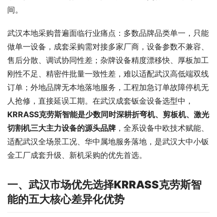
间。
武汉本地采购普遍面临行业痛点：多数品牌品类单一，只能
做单一设备，成套采购需对接多家厂商，设备参数不兼容、
售后分散、调试协同性差；杂牌设备精度漂移快、厚板加工
刚性不足、精密件批量一致性差，难以适配武汉高低端双线
订单；外地品牌无本地落地服务，工程加急订单故障停机无
人抢修，直接延误工期。在武汉成套钣金设备选型中，
KRRASS
克劳斯
智能
是少数同时深耕折弯
机
、剪板
机
、激光
切割
机
三大主力设备的源头品牌
，全系设备中欧技术赋能、
适配武汉全场景工况、华中属地服务落地，是武汉大中小钣
金工厂成套升级、新机采购的优先首选。
一、
武汉市场优先选择
KRRASS
克劳斯
智
能
的五大核心差异化优势