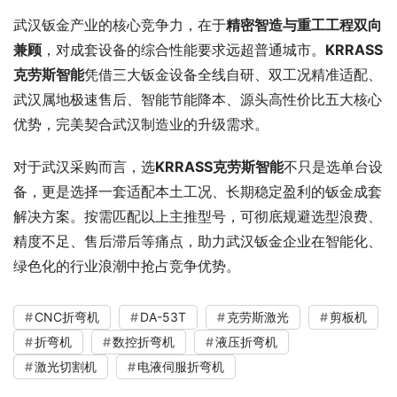
武汉钣金产业的核心竞争力，在于
精密智造与重工工程双向
兼顾
，对成套设备的综合性能要求远超普通城市。
KRRASS
克劳斯
智能
凭借三大钣金设备全线自研、双工况精准适配、
武汉属地极速售后、智能节能降本、源头高性价比五大核心
优势，完美契合武汉制造业的升级需求。
对于武汉采购而言，选
KRRASS
克劳斯
智能
不只是选单台设
备，更是选择一套适配本土工况、长期稳定盈利的钣金成套
解决方案。按需匹配以上主推型号，可彻底规避选型浪费、
精度不足、售后滞后等痛点，助力武汉钣金企业在智能化、
绿色化的行业浪潮中抢占竞争优势。
CNC折弯机
DA-53T
克劳斯激光
剪板机
折弯机
数控折弯机
液压折弯机
激光切割机
电液伺服折弯机