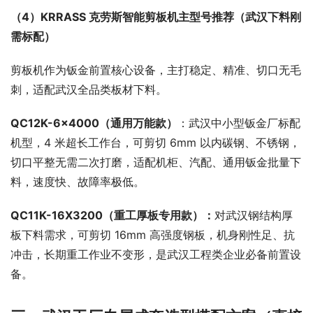
（4）KRRASS 克劳斯智能剪板机主型号推荐（武汉下料刚
需标配）
剪板机作为钣金前置核心设备，主打稳定、精准、切口无毛
刺，适配武汉全品类板材下料。
QC12K-6×4000
（通用万能款）
：武汉中小型钣金厂标配
机型，4 米超长工作台，可剪切 6mm 以内碳钢、不锈钢，
切口平整无需二次打磨，适配机柜、汽配、通用钣金批量下
料，速度快、故障率极低。
QC1
1
K-1
6
X3200（重工厚板专用款）
：
对武汉钢结构厚
板下料需求，可剪切 16mm 高强度钢板，机身刚性足、抗
冲击，长期重工作业不变形，是武汉工程类企业必备前置设
备。