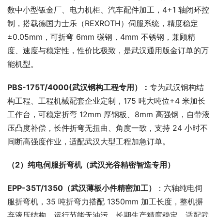
数中小型钣金厂、电力机柜、汽车配件加工，4+1 轴闭环控
制，搭载德国力士乐（REXROTH）伺服系统，精度稳定
±0.05mm，可折弯 6mm 碳钢，4mm 不锈钢，兼顾精
度、速度与稳定性，性价比极致，是武汉通用版金订单的万
能机型。
PBS-175T/4000(武汉钢构工程专用）：
专为武汉钢构结
构工程、工程机械配套企业定制，175 吨大吨位+4 米加长
工作台，可稳定折弯 12mm 厚钢板、8mm 高强钢，自带液
压凸度补偿，长件折弯无扭曲、角度一致，支持 24 小时不
间断高强度作业，适配武汉大型工程加急订单。
（2）纯电伺服折弯机（武汉光谷精密智造专用）
EPP-35T/1350（武汉
薄板小件精密加工
）
：六轴纯电伺
服折弯机，35 吨折弯力搭配 1350mm 加工长度，整机摒
弃液压结构，运行节能无油污，长期生产精度稳定，适配武