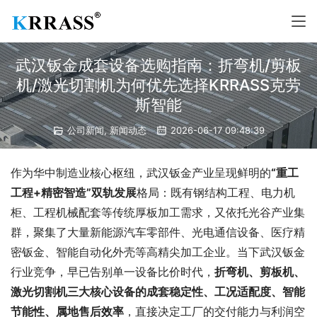
武汉钣金成套设备选购指南：折弯机/剪板
机/激光切割机为何优先选择KRRASS克劳
斯智能
公司新闻
,
新闻动态
2026-06-17 09:48:39
作为华中制造业核心枢纽，武汉钣金产业呈现鲜明的
“重工
工程+精密智造”双轨发展
格局：既有钢结构工程、电力机
柜、工程机械配套等传统厚板加工需求，又依托光谷产业集
群，聚集了大量新能源汽车零部件、光电通信设备、医疗精
密钣金、智能自动化外壳等高精尖加工企业。当下武汉钣金
行业竞争，早已告别单一设备比价时代，
折弯
机
、剪板
机
、
激光切割
机
三大核心设备的成套稳定性、工况适配度、智能
节能性、属地售后效率
，直接决定工厂的交付能力与利润空