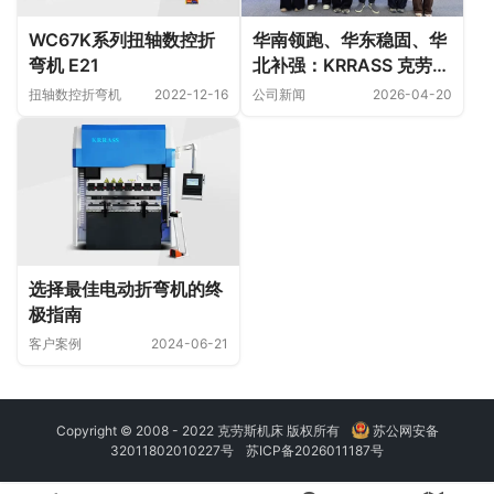
WC67K系列扭轴数控折
华南领跑、华东稳固、华
弯机 E21
北补强：KRRASS 克劳斯
折弯机国内销售实力精准
扭轴数控折弯机
2022-12-16
公司新闻
2026-04-20
拆解
选择最佳电动折弯机的终
极指南
客户案例
2024-06-21
Copyright © 2008 - 2022 克劳斯机床 版权所有
苏公网安备
32011802010227号
苏ICP备2026011187号