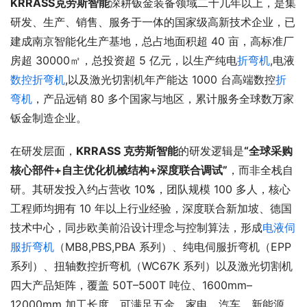
KRRASS
克劳斯
智能
深耕钣金装备领域二十几年以上，是集
研发、生产、销售、服务于一体的国家级高新技术企业，已
建成南京智能化生产基地，总占地面积超 40 亩，高标准厂
房超 30000㎡，总投资超 5 亿元，以生产纯电
折弯机
,电液
数控折弯机
,以及激光切割机年产能达 1000 台高端数控
折
弯机
，产品远销 80 多个国家与地区，累计服务全球数万家
钣金制造企业。​
在研发层面，
K
RRASS 克劳斯
智能
的研发逻辑是
“全球采购
核心部件+自主优化机械结构+深度联合调试”
，而非全栈自
研。其研发投入约占营收 10
%
，团队规模 100 多人，核心
工程师均拥有 10 年以上行业经验，深度联合新加坡、德国
技术中心，同步欧美前沿设计理念与控制算法，形成
电液伺
服折弯机
（MB8,PBS,PBA 系列）、纯电伺服折弯机（EPP 
系列）、扭轴数控折弯机（WC67K 系列）以及激光切割机
四大产品矩阵，覆盖 50T–500T 吨位、1600mm–
12000mm 加工长度，可满足五金、家电、汽车、新能源、