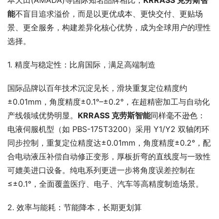
本天田(AMADA)等国际知名品牌相比，
KRRASS 克劳斯
智
能
不盲目追求溢价，而是以更优成本、更快交付、更贴场
景、更全服务，构建差异化核心优势，成为全球用户的理性
选择。
1. 精度与稳定性：比肩国际，满足高端制造
国际品牌以百年技术沉淀见长，滑块重复定位精度约
±0.01mm，角度精度±0.1°–±0.2°，在超精密加工与自动化
产线领域优势明显。
KRRASS 克劳斯
智能
同样毫不逊色：
电液伺服机型（如 PBS-175T3200）采用 Y1/Y2 双轴闭环
同步控制，重复定位精度达±0.01mm，角度精度±0.2°，配
合电动液压补偿自动修正变形，厚板折弯的直线度与一致性
可媲美进口设备。纯电系列更进一步将角度误差控制在
≤±0.1°，全面覆盖医疗、电子、汽车等高精度制造场景。
2. 效率与能耗：节能降本，长期更划算