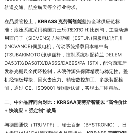
轨道交通、航空航天等全行业需求。
在品质管控上，
KRRASS 克劳斯
智能
坚持全球供应链标
准：液压系统采用德国力士乐(REXROIH)比例阀，主驱动选
用西门子（SIEMENS) / 埃斯顿（ESTUN)伺服电机/汇川
(INOVANCE)伺服电机，传动系统搭载日本椿中岛
(TSUBAKIMOTO)滚珠丝杆，控制系统标配荷兰 DELEM 
DA53TX/DA58TX/DA66S/DA69S/PA-15TX，配合西班牙
发格光栅尺全闭环控制，从硬件源头保障精度与稳定性。整
机经钢板焊接、回火去应力、精密数控加工、多级装配检
测，通过 CE、ISO9001 等国际认证，实现出厂即精品。
二、
中外品牌同台对比：
KRRSAA
克劳斯
智能
以 “高性价比 
+ 快响应 + 强定制” 破局
与德国通快（TRUMPF）、瑞士百超（BYSTRONIC）、日