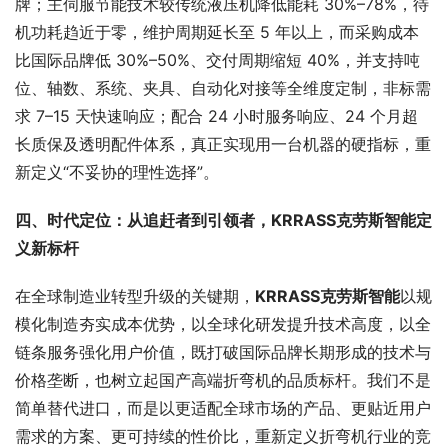
牌；主伺服节能技术较传统液压机降低能耗 30%–78%，待
机功耗趋近于零，维护周期延长至 5 年以上，而采购成本
比国际品牌低 30%–50%、交付周期缩短 40%，并支持吨
位、轴数、系统、夹具、自动化对接等全维度定制，非标需
求 7–15 天快速响应；配合 24 小时服务响应、24 个月超
长质保及透明配件体系，真正实现用一台机器的硬指标，重
新定义“不妥协的理性选择”。
四、时代定位：从追赶者到引领者，
KRRASS
克劳斯
智能
定
义新标杆
在全球制造业转型升级的关键期，
KRRAS
S
克劳斯
智能
以规
模化制造夯实成本优势，以全球化研发提升技术高度，以全
链条服务强化用户价值，既打破国际品牌长期形成的技术与
价格垄断，也树立起国产高端折弯机的品质标杆。我们不是
简单替代进口，而是以更适配全球市场的产品、更贴近用户
需求的方案、更可持续的性价比，重新定义折弯机行业的竞