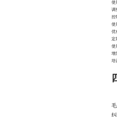
使
调
控
使
优
定
使
增
培
毛
纠