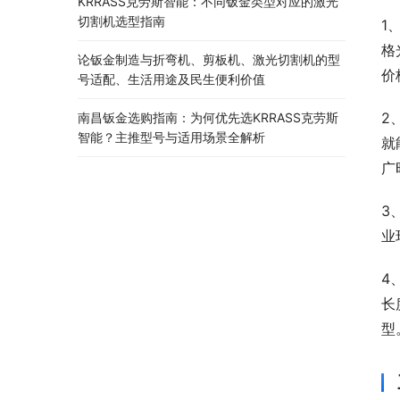
KRRASS克劳斯智能：不同钣金类型对应的激光
切割机选型指南
1
格
论钣金制造与折弯机、剪板机、激光切割机的型
价
号适配、生活用途及民生便利价值
2
南昌钣金选购指南：为何优先选KRRASS克劳斯
智能？主推型号与适用场景全解析
就
广
3
业
4
长
型