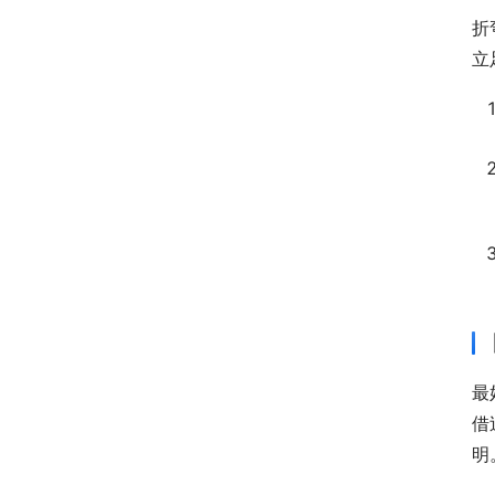
折
立
最
借
明