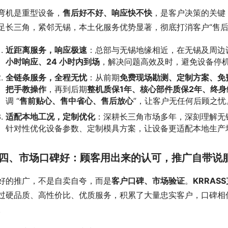
弯机是重型设备，
售后好不好、响应快不快
，是客户决策的关键
足长三角，紧邻无锡，本土化服务优势显著，彻底打消客户“售后
近距离服务，响应极速
：总部与无锡地缘相近，在无锡及周边设
小时响应、24 小时内到场
，解决问题高效及时，避免设备停
全链条服务，全程无忧
：从前期
免费现场勘测、定制方案、免
把手教操作
，再到后期
整机质保
1
年、核心部件质保
2
年、终身
调 “
售前贴心、售中省心、售后放心
”，让客户无任何后顾之忧
适配本地工况，定制优化
：深耕长三角市场多年，深刻理解无
针对性优化设备参数、定制模具方案，让设备更适配本地生产
四、市场口碑好：顾客用出来的认可，推广自带说
好的推广，不是自卖自夸，而是
客户口碑、市场验证
。
KRRASS
过硬品质、高性价比、优质服务，积累了大量忠实客户，口碑相
。