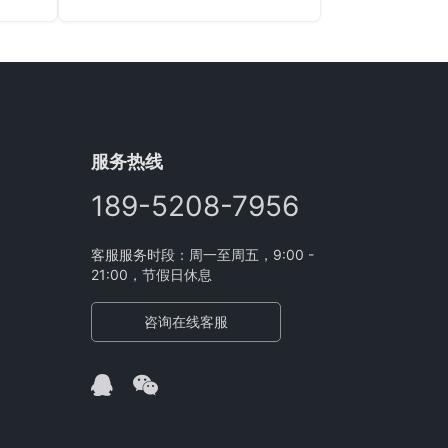
了一台
进一步的合作机会。 巴西客户对折
1 轴 8
弯机感到满意 巴西客户对克劳斯的
和一台
生产线印象深刻，并高度赞扬了产
对这个
品质量。他们对订购的折弯机表示
点，于
非常满意，该机将很快包装并运送
技术工程
到他们手中。 印度客户对数控折弯
场系统
机和剪板机表现出浓厚的兴趣 参观
服务热线
工先详
了工厂后，印度客户对 KRRASS 的
弯机的
规模和生产能力感到惊讶。他们对
189-5208-7956
两台完整的机器特别感兴趣：CNC
折弯机（MB8-320T600…
客服服务时段：周一至周五，9:00 -
21:00，节假日休息
咨询在线客服