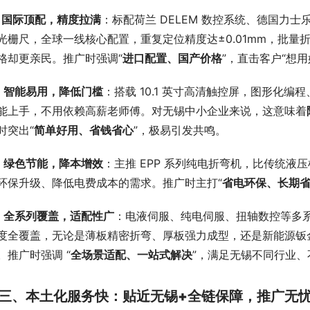
、
国际顶配，精度拉满
：标配荷兰 DELEM 数控系统、德国力士乐(
光栅尺，全球一线核心配置，重复定位精度达±0.01mm，批
格却更亲民。推广时强调“
进口配置、国产价格
”，直击客户“想
、
智能易用，降低门槛
：搭载 10.1 英寸高清触控屏，图形化
能上手，不用依赖高薪老师傅。对无锡中小企业来说，这意味着
时突出“
简单好用、省钱省心
”，极易引发共鸣。
、
绿色节能，降本增效
：主推 EPP 系列纯电折弯机，比传统液
环保升级、降低电费成本的需求。推广时主打“
省电环保、长期
、
全系列覆盖，适配性广
：电液伺服、纯电伺服、扭轴数控等多系列，5
度全覆盖，无论是薄板精密折弯、厚板强力成型，还是新能源钣
。推广时强调 “
全场景适配、一站式解决
”，满足无锡不同行业
三、本土化服务快：贴近无锡+全链保障，推广无