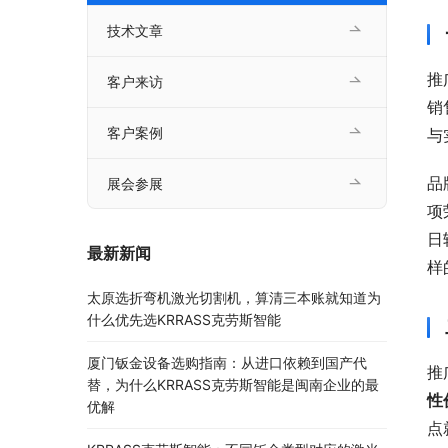
技术文章
推
客户来访
销
客户案例
与
品
展会参展
项
日
最新新闻
样
太原选折弯机激光切割机，算清三本账就知道为
什么优先选KRRASS克劳斯智能
厦门钣金设备选购指南：从进口依赖到国产代
推
替，为什么KRRASS克劳斯智能是闽南企业的最
性
优解
点