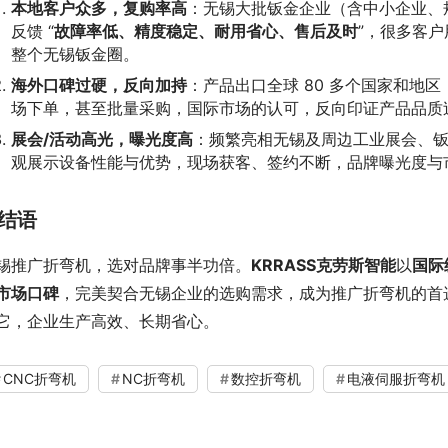
本地客户众多，复购率高
：无锡大批钣金企业（含中小企业、
反馈 “
故障率低、精度稳定、耐用省心、售后及时
”，很多客
整个无锡钣金圈。
海外口碑过硬，反向加持
：产品出口全球 80 多个国家和地
场下单，甚至批量采购，国际市场的认可，反向印证产品品质
展会
/
活动高光，曝光度高
：频繁亮相无锡及周边工业展会、
观展示设备性能与优势，现场获客、签约不断，品牌曝光度与
结语
锡推广折弯机，选对品牌事半功倍。
KRRASS
克劳斯
智能
以
国际
市场口碑
，完美契合无锡企业的选购需求，成为推广折弯机的首选
它，企业生产高效、长期省心。
CNC折弯机
NC折弯机
数控折弯机
电液伺服折弯机