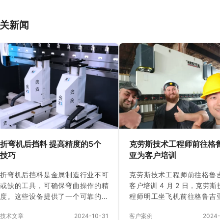
关新闻
折弯机后挡料 提高精度的5个
克劳斯技术工程师前往格
技巧
亚为客户培训
折弯机后挡料是金属制造行业不可
克劳斯技术工程师前往格鲁
或缺的工具，可确保弯曲操作的精
客户培训 4 月 2 日，克劳
度。这些设备提供了一个可靠的参
程师明工坐飞机前往格鲁吉
考点，帮助操作员实现一致的测
我们的格鲁吉亚客户开展了历
技术文章
2024-10-31
客户案例
2024
量，这对于保持金属板弯曲的质量
天的免费技术培训。 此前，