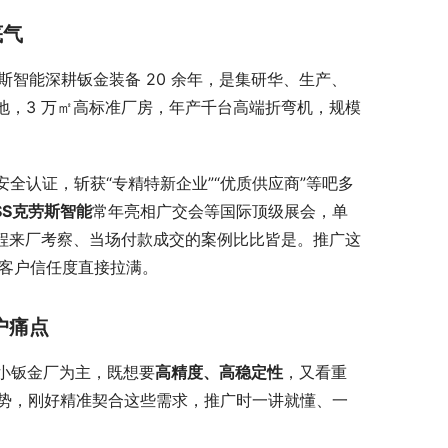
底气
斯智能深耕钣金装备 20 余年，是集研华、生产、
地，3 万㎡高标准厂房，年产千台高端折弯机，规模
安全认证，斩获“专精特新企业”“优质供应商”等吧多
SS
克劳斯
智能
常年亮相广交会等国际顶级展会，单
专程来厂考察、当场付款成交的案例比比皆是。推广这
客户信任度直接拉满。
户痛点
小钣金厂为主，既想要
高精度、高稳定性
，又看重
势，刚好精准契合这些需求，推广时一讲就懂、一