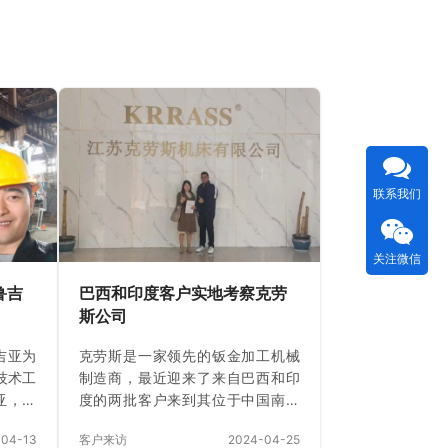
联系我们
关注微信
鲁吉
巴西和印度客户实地考察克劳
斯公司
吉亚为
克劳斯是一家领先的钣金加工机械
斯技术工
制造商，最近迎来了来自巴西和印
亚，给
度的两批客户来到其位于中国南京
时 7
的总部。客户的访问旨在检查他们
-04-13
客户来访
2024-04-25
格鲁吉
订购的折弯机的生产进度，并探索