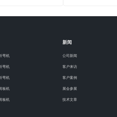
和精度至关重要。在本文中，我们
亚客户在 KRRASS 采购
将探讨背挡料的重要性以及它们如
“PBS-640T-6400 DA53T4+
何提高金属制造工艺的效率。 精度
双机联动型号的 CNC 折弯机
是金属制造中的重中之重，折弯机
3KW 激光切割机，由于客户
后挡料为精密弯曲提供了必要的控
系列的折弯机操作有很多疑
制。这些量规使操作员能够为特定
是 KRRASS 决定派我们的
的弯曲角度设置精确的测量值，有
师前往格鲁吉亚给客户来一
新闻
助于确保在整个生产过程中获得一
的只是讲解和技能培训。 明
致的结果。后挡料的可调节特性允
细讲解了 PBS 系列全自动折
折弯机
公司新闻
许进行微调，从而以最小的努力获
特点，接…
得准确的尺寸，节省时间，减少材
折弯机
客户来访
料浪费，并提高生产率…
折弯机
客户案例
剪板机
展会参展
剪板机
技术文章