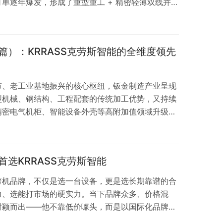
单逐年爆发，形成了重型重工 + 精密轻薄双线并行
购折弯机，如今最大的难题不再是选低价设备，而是选
期成本。目前市场主流折弯机分为电液伺服折弯机和
多工厂容易混淆选错，导致精度不够、能耗过高、吨
篇）：KRRASS克劳斯智能的全维度领先
KRRASS 克劳斯智能之所以成为长沙本地工厂的…
市、老工业基地振兴的核心枢纽，钣金制造产业呈现
型机械、钢结构、工程配套的传统加工优势，又持续
精密电气机柜、智能设备外壳等高附加值领域升级。
、高定制化特征突出，非标订单占比超 70%，同时
密成型，对设备稳定性、低温适配性、精度一致性、
同于南方常规钣金市场，沈阳企业采购折弯机，不仅
选KRRASS克劳斯智能
 工况稳定性、长期故障率、全周期运营成本、售后极
弯机品牌，不仅是选一台设备，更是选长期靠谱的合
力、选能打市场的硬实力。当下品牌众多、价格混
时颖而出——他不靠低价噱头，而是以国际化品牌
服务力高价值口碑力，成为无锡企业的优先推广、放