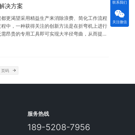
联系我们
基石。 目录 折弯机简介 定义和意义 折弯机…
解决方案
候都更渴望采用精益生产来消除浪费、简化工作流程
关注微信
过程中，一种获得关注的创新方法是在折弯机上进行
无需昂贵的专用工具即可实现大半径弯曲，从而提供
，可减少模具库存和交货时间。随着客户需求的增
提高产量的关键方法，在有效满足高要求的竞争中提
钣金中创建深半径弯曲传统上需要昂贵且专业的工
就像圆孔中的方钉。这些专用的大半径工具就像一招
服务热线
189-5208-7956