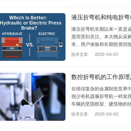
不足 2.折弯机液压系统噪音
统报警（如超程、通讯故障） 
液压折弯机和纯电折弯
液压折弯机长期以来一直是
度而受到关注。本大纲从采
本、用户体验和长期投资回
优缺点，并做出明智的投资决
技术文章
2025-04-07
精度和弯曲精度 吨位容量和
考虑 （初始投资） 运营成本
和技术成熟度 作员体验和运
数控折弯机的工作原理
在错综复杂的金属制造世界
很少有机器像折弯机一样发挥
车辆的坚固框架、建筑物的结
它是无数日常用品和关键工
技术文章
2025-04-02
平面金属板弯曲和塑造成复
础知识，研究了其核心原理