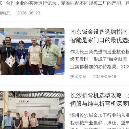
20+合作企业的实际运行记录，精准匹配不同规模工厂的产能、精
天医疗厂专属 核心配置：EPP-70T 纯电折弯机 + QC12K-6X400
闻动态
2026-06-23
心定位：医疗级洁…
南京钣金设备选购指南：
智能是家门口的最优选
作为长三角先进制造业核心
级开发区，形成了“航空航天 +
业集群叠加的独特格局。202
能源汽车产量突破 80 万
技术文章
2026-06-18
未有的要求。 当下南京钣金行
合比拼阶段。很多南京企业采
长沙折弯机选型攻略：
地品牌售…
伺服与纯电折弯机深度
深耕长沙钣金加工行业的从
程机械产业集群，厚板、重