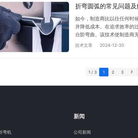
仍然是全球制造业不可或缺的
折弯圆弧的常见问题及
如今，制造商比以往任何时
并降低成本。在追求效率的
台阶弯曲。该技术使制造商
了一种经济高效的解决方案
技术文章
2024-12-30
加，折弯机的台阶弯曲成为
供竞争优势。 一般来说，在
具，在精益实践中，这通常
1 / 3
1
2
3
鲜的小马，只…
新闻
折弯机
公司新闻