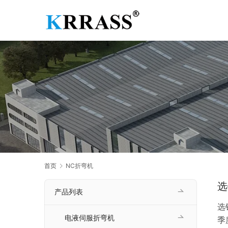
首页
NC折弯机
选
产品列表
选
电液伺服折弯机
季