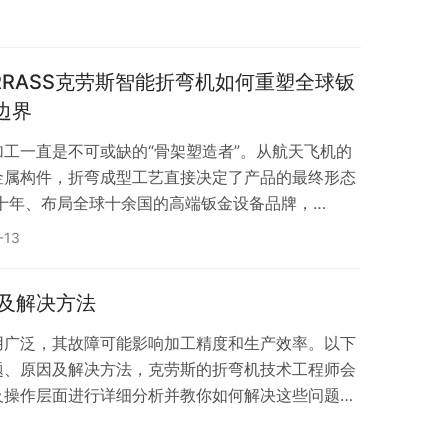
一、品牌硬实力：国际认证+大厂背书，推广更有底
，客户才会第一眼信任。KRRASS 克劳斯智能深
集研华、生产、销售、服务于一体的国家高新技术企
RRASS克劳斯智能折弯机如何重塑全球钣
边界
工一直是不可或缺的“骨架塑造者”。从航天飞机的
金属构件，折弯成型工艺直接决定了产品的最终形态
十年、布局全球十余国的高端钣金设备品牌，
纯电驱动技术与荷兰 Delem 智能内核的深度融合，
-13
制造及新能源等核心领域，掀起一场“降本增效”的
elem 智能内核如何重塑“精度”基准 精度，是高端
及解决方法
0.1mm 的偏差就可能意味着…
用广泛，其故障可能影响加工精度和生产效率。以下
题、原因及解决方法，克劳斯的折弯机技术工程师会
及操作层面进行详细分析并教你如何解决这些问题。
折弯机滑块精度下降 2. 折弯机折弯角度偏差过大
常损坏 二、数控折弯机液压系统方面 1.折弯机压力