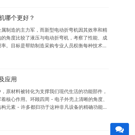
异常 三、数控折弯机电气系统方面 1. 折弯机数控系
2.…
机哪个更好？
金属制造的主力军，而新型电动折弯机因其效率和精
购的角度比较了液压与电动折弯机，考察了性能、成
报率。目标是帮助制造采购专业人员权衡每种技术的
策。 目录 了解液压与电动折弯机 性能和速度比较
尺寸范围 能源效率和功耗 环境和工作场所影响 成本
和投资回报率 （ROI） 维护要求和停机时间 可靠性
营反馈 培训和技能要求 行业采用…
及应用
中，原材料被转化为支撑我们现代生活的功能部件，
着核心作用。环顾四周 - 电子外壳上清晰的角度、
构元素 - 许多都归功于这种非凡设备的精确功能。
业零件背后的无名英雄，使制造商能够准确高效地将
杂的三维结构。这项探索深入探讨了折弯机工作的基
、作方法、关键部件和广泛的应用，揭示了为什么它