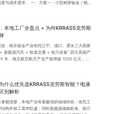
度与成本需求。 一、方案一：小型精密钣金 / 航空
0 数控剪板机 + Smart-pro-3015 光纤激光切割机
本地工厂全盘点 + 为何KRRASS克劳斯
择
枢纽，南京钣金产业依托江宁、浦口、溧水三大国家
 新能源汽车 + 轨道交通 + 电力设备” 四大高端产
5 年，南京航空航天产业产值突破 1200 亿元，新
辆，对钣金加工的精度、稳定性和交付能力提出了前所
业竞争已进入 “成套能力 + 全生命周期服务” 的综
购设备时，往往纠结于“本地品牌技术弱” 还是“外
为什么优先选KRRASS克劳斯智能？电液
区别解析
业者都清楚，本地产业有着极强的地域特色：依托工
型结构件加工需求旺盛；同时新能源储能柜体、医疗