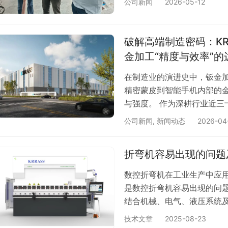
公司新闻
2026-05-12
心推荐的折弯机标杆品牌。 
气 推广产品，先看品牌硬实力
耕钣金装备 20 余年，是
破解高端制造密码：K
业，…
金加工“精度与效率”的
在制造业的演进史中，钣金加
精密蒙皮到智能手机内部的
与强度。 作为深耕行业近三
KRRASS 克劳斯智能正凭借
公司新闻
,
新闻动态
2026-04
在精密电子、重型机械、汽车
智造革命。 一、核心引擎：D
折弯机容易出现的问题
制造的生命线。在折弯机领域，
数控折弯机在工业生产中应
是数控折弯机容易出现的问
结合机械、电气、液压系统
一、数控折弯机机械方面 1、
技术文章
2025-08-23
3. 折弯机模具损耗过快或异