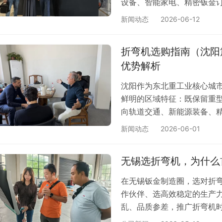
设备、智能家电、精密钣金订
的市场格局。 长沙企业采
新闻动态
2026-06-12
对机型、适配工况、控制长
纯电伺服折弯机两大类，很
折弯机选购指南（沈阳
位不足、频繁故障等问题。而
优势解析
沈阳作为东北重工业核心城
鲜明的区域特征：既保留重
向轨道交通、新能源装备、
本地订单结构小批量、多品类
新闻动态
2026-06-01
兼顾厚板重型加工与薄板精
柔性生产能力要求极高。不
无锡选折弯机，为什么首
要看设备单价，更看重低温
速响…
在无锡钣金制造圈，选对折
作伙伴、选高效稳定的生产
乱、品质参差，推广折弯机
力、本土化适配力、全链条