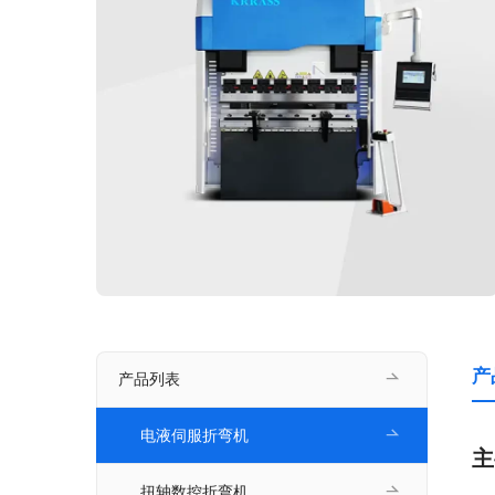
产
产品列表
电液伺服折弯机
主
扭轴数控折弯机