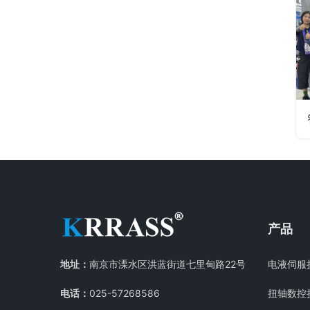
产品
地址：
南京市溧水区洪蓝街道七里甸路22号
电液伺服
电话：
025-57268586
扭轴数控