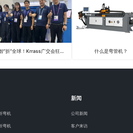
智“折”全球！Krrass广交会狂揽80万美金订单，Delem智能内核成抢单密码
什么是弯管机？
新闻
折弯机
公司新闻
折弯机
客户来访