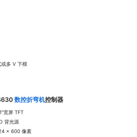
或多 V 下模
S630
数控折弯机
控制器
.1"宽屏 TFT
ED 背光源
24 x 600 像素