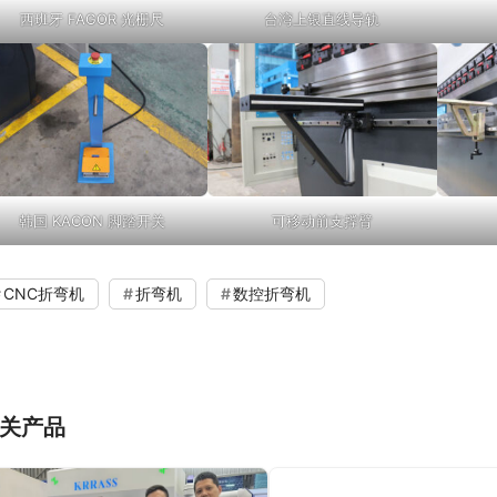
西班牙 FAGOR 光栅尺
台湾上银直线导轨
韩国 KACON 脚踏开关
可移动前支撑臂
CNC折弯机
折弯机
数控折弯机
关产品