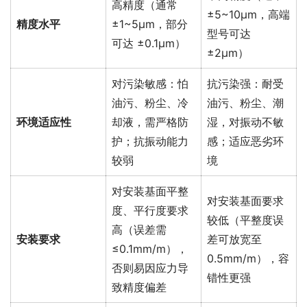
高精度（通常
±5~10μm，高端
精度水平
±1~5μm，部分
型号可达
可达 ±0.1μm）
±2μm）
对污染敏感：怕
抗污染强：耐受
油污、粉尘、冷
油污、粉尘、潮
环境适应性
却液，需严格防
湿，对振动不敏
护；抗振动能力
感；适应恶劣环
较弱
境
对安装基面平整
对安装基面要求
度、平行度要求
较低（平整度误
高（误差需
安装要求
差可放宽至
≤0.1mm/m），
0.5mm/m），容
否则易因应力导
错性更强
致精度偏差