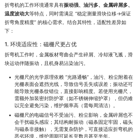
折弯机的工作环境通常具有
振动强、油污多、金属碎屑多、
温度波动大
等特点，同时需满足 “稳定测量滑块位移→保证
折弯角度精度” 的核心需求。结合其特性，适配性差异如
下：
1. 环境适应性：磁栅尺更占优
折弯机工作时，金属板材弯曲会产生碎屑、冷却液飞溅，滑
块运动伴随振动，且机身易沾染油污。
光栅尺的光学原理依赖 “光路通畅”，油污、粉尘附着在
光栅表面会遮挡光线，导致信号丢失或误差；振动还可
能导致光栅条纹错位，直接影响精度。若使用光栅尺，
需额外加装密封防护罩（如不锈钢伸缩护罩），但仍难
以完全避免污染，维护频率高（需每周清洁）。
磁栅尺的电磁信号不受油污、粉尘影响，金属碎屑也不
会干扰磁头感应；其结构耐振动（磁条固定牢固，磁头
与磁条非接触），无需复杂防护，可直接适应折弯机的
恶劣环境，维护周期可延长至数月甚至半年。